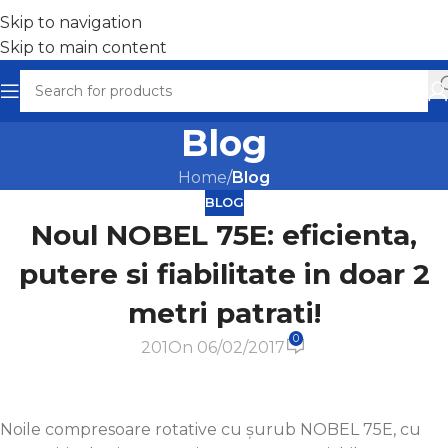
Skip to navigation
Skip to main content
Blog
Home
/
Blog
BLOG
Noul NOBEL 75E: eficienta,
putere si fiabilitate in doar 2
metri patrati!
0
201
On 06/02/2017
Noile compresoare rotative cu șurub NOBEL 75E, cu