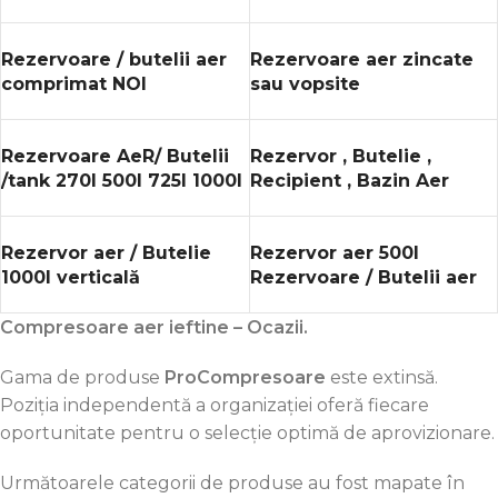
refrigerare ITALIA
Rezervoare / butelii aer
Rezervoare aer zincate
comprimat NOI
sau vopsite
Rezervoare AeR/ Butelii
Rezervor , Butelie ,
/tank 270l 500l 725l 1000l
Recipient , Bazin Aer
1500l 2000l 3000l
PROMOȚIE !!!
Rezervor aer / Butelie
Rezervor aer 500l
1000l verticală
Rezervoare / Butelii aer
Compresoare aer ieftine – Ocazii.
Gama de produse
ProCompresoare
este extinsă.
Poziția independentă a organizației oferă fiecare
oportunitate pentru o selecție optimă de aprovizionare.
Următoarele categorii de produse au fost mapate în