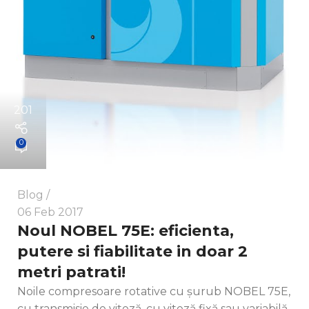
201
0
Blog
06 Feb 2017
Noul NOBEL 75E: eficienta,
putere si fiabilitate in doar 2
metri patrati!
Noile compresoare rotative cu șurub NOBEL 75E,
cu transmisie de viteză, cu viteză fixă sau variabilă,