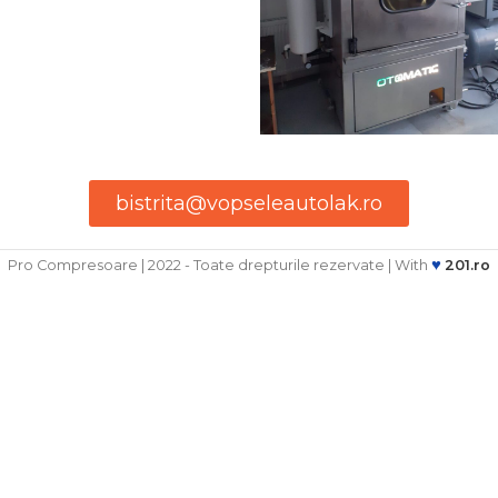
bistrita@vopseleautolak.ro
♥
Pro Compresoare | 2022 - Toate drepturile rezervate | With
201.ro