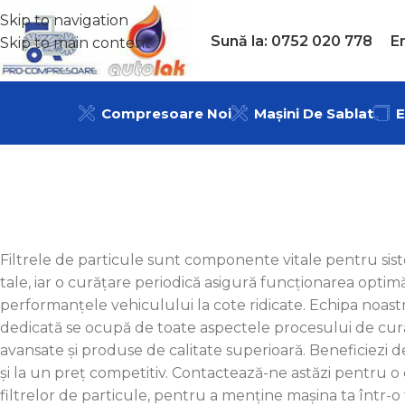
Skip to navigation
Sună la: 0752 020 778
E
Skip to main content
Compresoare Noi
Mașini De Sablat
E
Filtrele de particule sunt componente vitale pentru siste
tale, iar o curățare periodică asigură funcționarea opti
performanțele vehiculului la cote ridicate. Echipa noast
dedicată se ocupă de toate aspectele procesului de cură
avansate și produse de calitate superioară. Beneficiezi de
și la un preț competitiv. Contactează-ne astăzi pentru o
filtrelor de particule, pentru a menține mașina ta într-