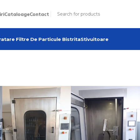
iri
Cataloage
Contact
atare Filtre De Particule Bistrita
Stivuitoare