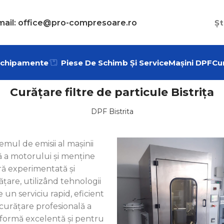
mail: office@pro-compresoare.ro
Șt
chipamente
Piese De Schimb Și Service
Mașini DPF
Cur
Curățare filtre de particule Bistrița
DPF Bistrita
mul de emisii al mașinii
mă a motorului și menține
ră experimentată și
țare, utilizând tehnologii
 un serviciu rapid, eficient
 curățare profesională a
o formă excelentă și pentru