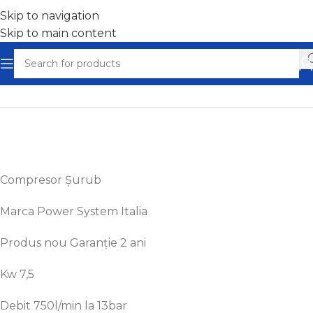
Skip to navigation
Skip to main content
Home
/
Compresoare aer ieftine - Ocazii
Compresor
Șurub
Marca
Power System Italia
Produs nou Garanție 2 ani
Kw 7,5
Debit 750l/min
la
13bar