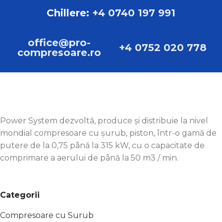
Chillere:
+4 0740 197 991
office@pro-
+4 0752 020 778
compresoare.ro
Power System dezvoltă, produce și distribuie la nivel
mondial compresoare cu șurub, piston, într-o gamă de
putere de la 0,75 până la 315 kW, cu o capacitate de
comprimare a aerului de până la 50 m3 / min.
Categorii
Compresoare cu Surub