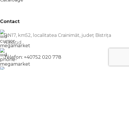
Contact
DN17, km52, localitatea Crainimăt, județ Bistrița
Năsăud
Telefon: +40752 020 778
office@pro-compresoare.ro
Distribuie pe:
♥
Pro Compresoare | 2022 - Toate drepturile rezervate | With
201.ro