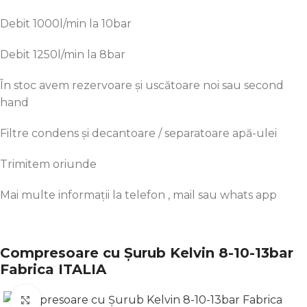
Debit 1000l/min
la
10bar
Debit 1250l/min
la
8bar
În
stoc
avem rezervoare și uscătoare noi
sau
second
hand
Filtre condens și decantoare / separatoare
apă
-ulei
Trimitem oriunde
Mai
multe
informații
la
telefon , mail
sau
whats app
Compresoare cu Șurub Kelvin 8-10-13bar
Fabrica ITALIA
Click to enlarge