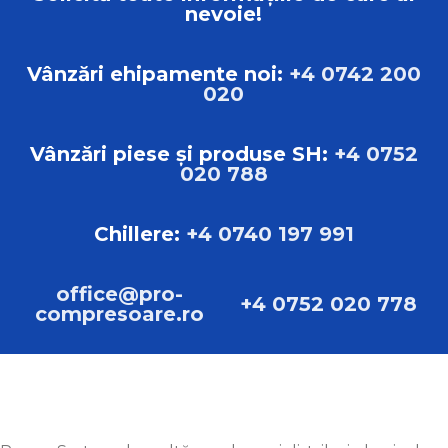
MAX. VOLUMUL DE MUNCĂ
10.00 bar
nevoie!
GREUTATE
215 kg
Vânzări ehipamente noi:
+4 0742 200
020
DIMENSIUNI
L:123.00cm B:71.00cm H:85.00cm
Vânzări piese și produse SH:
+4 0752
020 788
TIP
Compresoare cu șurub
Chillere:
+4 0740 197 991
MARCA
Sistem de alimentare Pascal
office@pro-
+4 0752 020 778
compresoare.ro