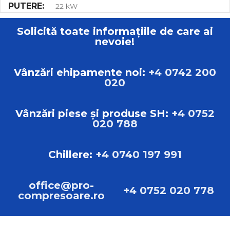
PUTERE
22 kW
Solicită toate informațiile de care ai
MAX. VOLUMUL DE MUNCĂ
10.00 bar
nevoie!
GREUTATE
615 kg
Vânzări ehipamente noi:
+4 0742 200
020
DIMENSIUNI
L:198.00cm B:73.00cm H:175.00cm
Vânzări piese și produse SH:
+4 0752
020 788
TIP
Compresoare cu șurub
Chillere:
+4 0740 197 991
MARCA
Sistem de alimentare Pascal
office@pro-
+4 0752 020 778
compresoare.ro