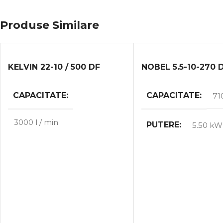
Produse Similare
KELVIN 22-10 / 500 DF
NOBEL 5.5-10-270 
CAPACITATE
CAPACITATE
71
3000 l / min
PUTERE
5.50 kW
PUTERE
22 kW
MAX. VOLUMUL D
MUNCĂ
MAX. VOLUMUL DE
MUNCĂ
10.00 bar
10.00 bar
GREUTATE
260 