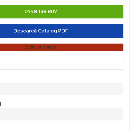
0748 138 807
Descarcă Catalog PDF
Solicită ofertă
l