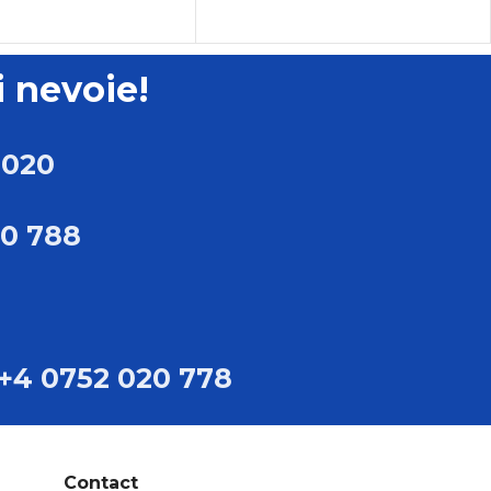
ATE
GREUTATE
310 kg
310 kg
i nevoie!
IUNI
DIMENSIUNI
 020
0cm B:76.00cm
L:145.00cm B:76.00cm
00cm
H:100.00cm
20 788
TIP
soare cu șurub
Compresoare cu șurub
+4 0752 020 778
MARCA
de alimentare
Sistem de alimentare
Pascal
Contact