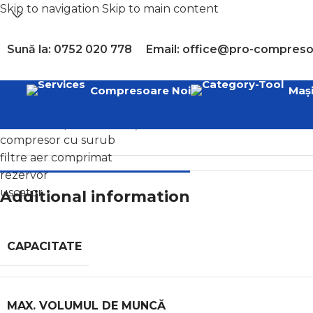
Skip to navigation
Skip to main content
Sună la: 0752 020 778
Email: office@pro-compreso
Select category
Compresoare Noi
Mași
Popular requests
compresor diesel
Home
/
Compresoare cu șurub
/
NOBEL 11-10 DF
compresor cu surub
filtre aer comprimat
rezervor
uscator
Additional information
CAPACITATE
MAX. VOLUMUL DE MUNCĂ