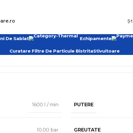
are.ro
Șt
ni De Sablat
Echipamente
Curatare Filtre De Particule Bistrita
Stivuitoare
PUTERE
1600 l / min
GREUTATE
10.00 bar