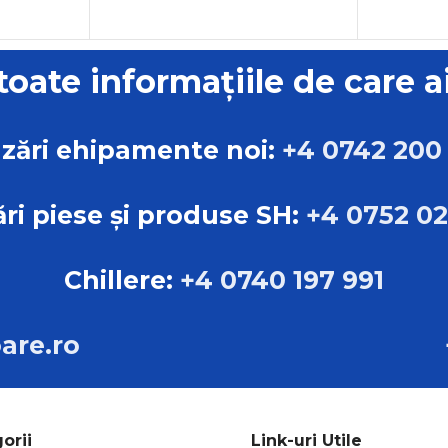
GREUTATE
GREUT
215 kg
 toate informațiile de care a
DIMENSIUNI
DIMENS
cm
zări ehipamente noi:
+4 0742 200
L:123.00cm B:71.00cm
L:145.0
H:85.00cm
H:100.
ri piese și produse SH:
+4 0752 0
TIP
TIP
urub
Chillere:
+4 0740 197 991
Compresoare cu șurub
Compre
are.ro
MARCA
MARCA
re
Sistem de alimentare
Sistem 
Pascal
Pascal
orii
Link-uri Utile