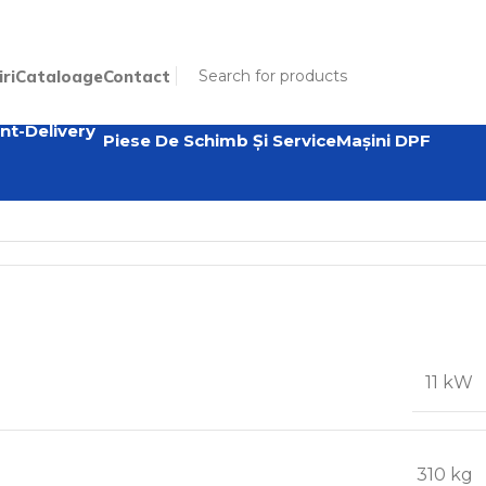
iri
Cataloage
Contact
Piese De Schimb Și Service
Mașini DPF
11 kW
310 kg