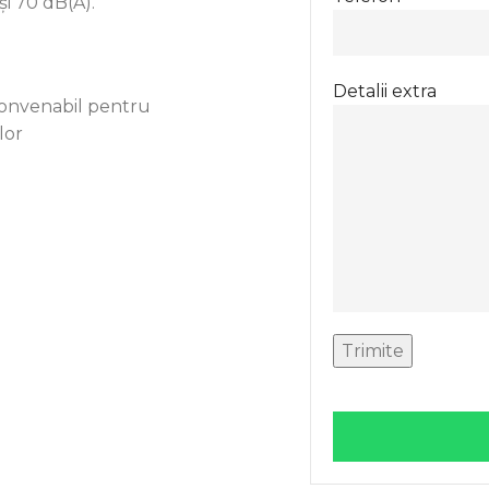
și 70 dB(A).
Detalii extra
e convenabil pentru
lor