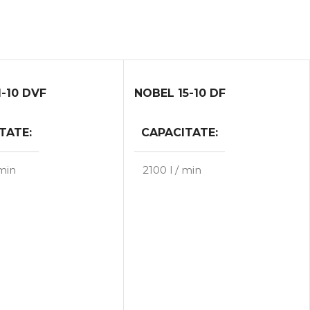
1-10 DVF
NOBEL 15-10 DF
TATE
CAPACITATE
 min
2100 l / min
E
PUTERE
11 kW
15 kW
OLUMUL DE
MAX. VOLUMUL DE
MUNCĂ
r
10.00 bar