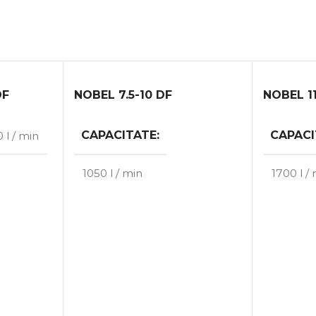
DF
NOBEL 7.5-10 DF
NOBEL 1
CAPACITATE
CAPACI
0 l / min
1050 l / min
1700 l /
PUTERE
PUTER
7.50 kW
E
MAX. VOLUMUL DE
MAX. V
MUNCĂ
MUNCĂ
10.00 bar
10.00 ba
kg