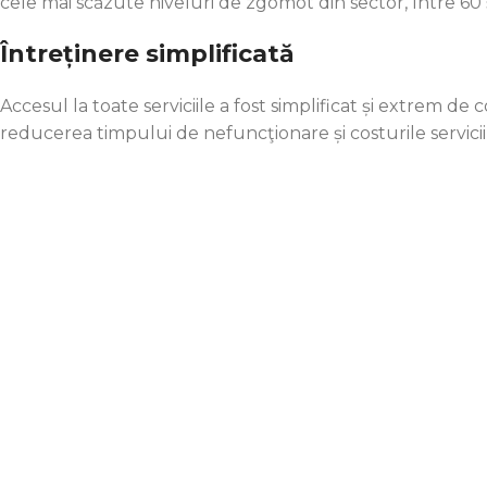
cele mai scăzute niveluri de zgomot din sector, între 60 
Întreținere simplificată
Accesul la toate serviciile a fost simplificat și extrem d
reducerea timpului de nefuncţionare și costurile servicii