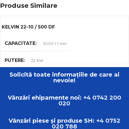
Produse Similare
KELVIN 22-10 / 500 DF
CAPACITATE
3000 l / min
PUTERE
22 kW
Solicită toate informațiile de care ai
MAX. VOLUMUL DE MUNCĂ
10.00 bar
nevoie!
GREUTATE
615 kg
Vânzări ehipamente noi:
+4 0742 200
020
DIMENSIUNI
L:198.00cm B:73.00cm H:175.00cm
Vânzări piese și produse SH:
+4 0752
020 788
TIP
Compresoare cu șurub