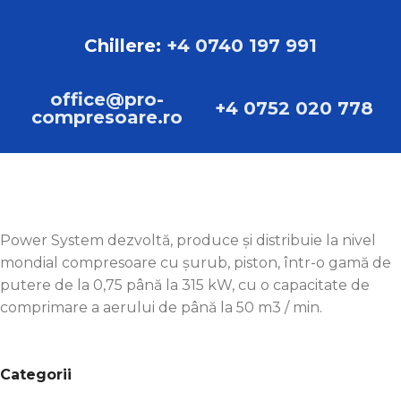
Chillere:
+4 0740 197 991
MARCA
Sistem de alimentare Pascal
office@pro-
+4 0752 020 778
compresoare.ro
Power System dezvoltă, produce și distribuie la nivel
mondial compresoare cu șurub, piston, într-o gamă de
putere de la 0,75 până la 315 kW, cu o capacitate de
comprimare a aerului de până la 50 m3 / min.
Categorii