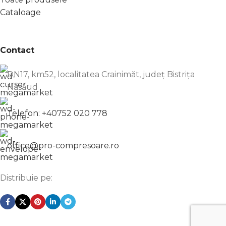
Cataloage
Contact
DN17, km52, localitatea Crainimăt, județ Bistrița
Năsăud
Telefon: +40752 020 778
office@pro-compresoare.ro
Distribuie pe: