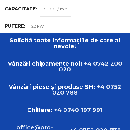
CAPACITATE
3000 l / min
PUTERE
22 kW
Solicită toate informațiile de care ai
MAX. VOLUMUL DE MUNCĂ
10.00 bar
nevoie!
GREUTATE
615 kg
Vânzări ehipamente noi:
+4 0742 200
020
DIMENSIUNI
L:198.00cm B:73.00cm H:175.00cm
Vânzări piese și produse SH:
+4 0752
020 788
TIP
Compresoare cu șurub
Chillere:
+4 0740 197 991
MARCA
Sistem de alimentare Pascal
office@pro-