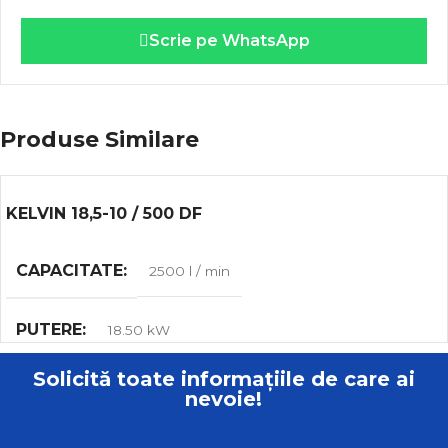
Scrie pe WhatsApp
Produse Similare
KELVIN 18,5-10 / 500 DF
CAPACITATE
2500 l / min
PUTERE
18.50 kW
Solicită toate informațiile de care ai
MAX. VOLUMUL DE MUNCĂ
10.00 bar
nevoie!
GREUTATE