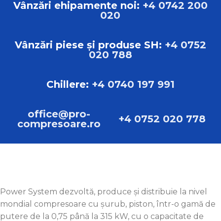
594 kg
Vânzări ehipamente noi:
+4 0742 200
020
DIMENSIUNI
L:198.00cm B:73.00cm H:175.00cm
Vânzări piese și produse SH:
+4 0752
020 788
TIP
Compresoare cu șurub
Chillere:
+4 0740 197 991
MARCA
Sistem de alimentare Pascal
office@pro-
+4 0752 020 778
compresoare.ro
Power System dezvoltă, produce și distribuie la nivel
mondial compresoare cu șurub, piston, într-o gamă de
putere de la 0,75 până la 315 kW, cu o capacitate de