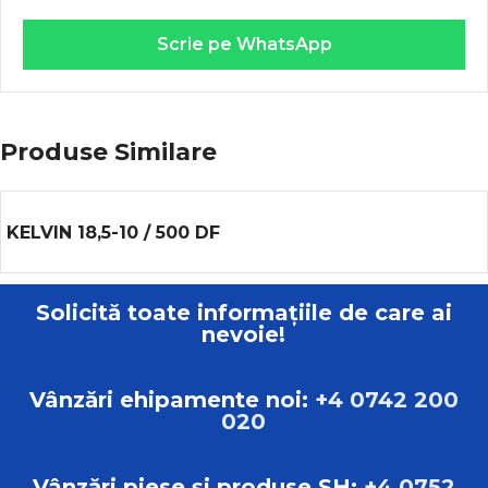
Scrie pe WhatsApp
Produse Similare
KELVIN 18,5-10 / 500 DF
Solicită toate informațiile de care ai
nevoie!
Vânzări ehipamente noi:
+4 0742 200
020
Vânzări piese și produse SH:
+4 0752