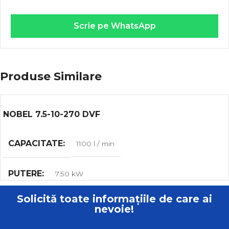
Scrie pe WhatsApp
Produse Similare
NOBEL 7.5-10-270 DVF
CAPACITATE
1100 l / min
PUTERE
7.50 kW
Solicită toate informațiile de care ai
MAX. VOLUMUL DE MUNCĂ
10.00 bar
nevoie!