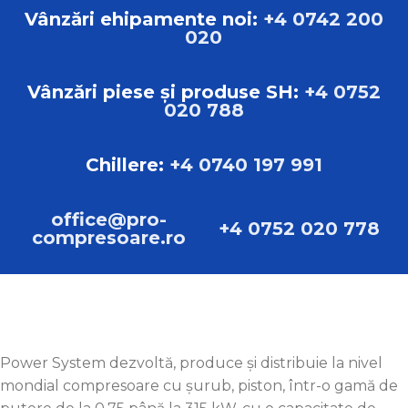
GREUTATE
315 kg
Vânzări ehipamente noi:
+4 0742 200
020
DIMENSIUNI
L:157.00cm B:71.00cm H:144.00cm
Vânzări piese și produse SH:
+4 0752
020 788
TIP
Compresoare cu șurub
Chillere:
+4 0740 197 991
MARCA
Sistem de alimentare Pascal
office@pro-
+4 0752 020 778
compresoare.ro
Power System dezvoltă, produce și distribuie la nivel
mondial compresoare cu șurub, piston, într-o gamă de