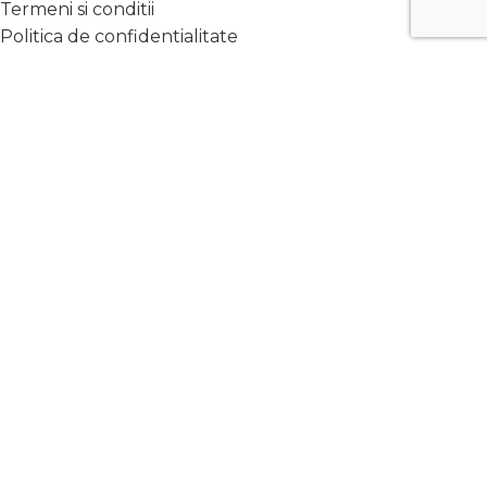
Termeni si conditii
Politica de confidentialitate
Politica de cookies
Toate produsele
Cataloage
Contact
DN17, km52, localitatea
Crainimăt, județ Bistrița Năsăud
Telefon: +40752 020 778
office@pro-
compresoare.ro
Distribuie pe:
♥
Pro Compresoare | 2022 - Toate drepturile rezervate | With
201.ro