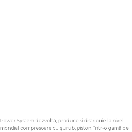
Vânzări ehipamente noi:
+4 0742 200 020
Vânzări piese și produse SH:
+4 0752 020 788
Chillere:
+4 0740 197 991
office@pro-compresoare.ro
+4 0752 020 778
Power System dezvoltă, produce și distribuie la nivel
mondial compresoare cu șurub, piston, într-o gamă de