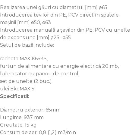
Realizarea unei găuri cu diametrul [mm] ø65
Introducerea țevilor din PE, PCV direct în spatele
mașinii [mm] ø50, ø63
Introducerea manuală a țevilor din PE, PCV cu unelte
de expansiune [mm] ø25- ø55
Setul de bază include:
racheta MAX K65KS,
furtun de alimentare cu energie electrică 20 mb,
lubrificator cu panou de control,
set de unelte (2 buc.)
ulei EkoMAX 5l
Specificatii:
Diametru exterior: 65mm
Lungime: 937 mm
Greutate: 15 kg
Consum de aer: 0,8 (1,2) m3/min