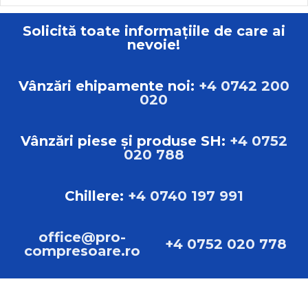
Solicită toate informațiile de care ai
nevoie!
Vânzări ehipamente noi:
+4 0742 200
020
Vânzări piese și produse SH:
+4 0752
020 788
Chillere:
+4 0740 197 991
office@pro-
+4 0752 020 778
compresoare.ro