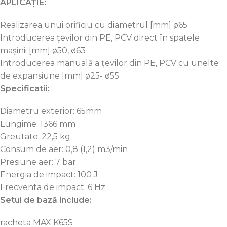
APLICAȚIE:
Realizarea unui orificiu cu diametrul [mm] ø65
Introducerea țevilor din PE, PCV direct în spatele
mașinii [mm] ø50, ø63
Introducerea manuală a țevilor din PE, PCV cu unelte
de expansiune [mm] ø25- ø55
Specificatii:
Diametru exterior: 65mm
Lungime: 1366 mm
Greutate: 22,5 kg
Consum de aer: 0,8 (1,2) m3/min
Presiune aer: 7 bar
Energia de impact: 100 J
Frecventa de impact: 6 Hz
Setul de bază include:
racheta MAX K65S