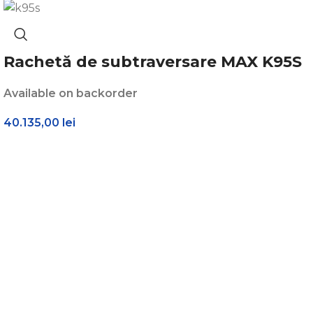
Rachetă de subtraversare MAX K95S
Available on backorder
40.135,00
lei
Solicită toate informațiile de care ai nevoie!
Vânzări ehipamente noi:
+4 0742 200 020
Vânzări piese și produse SH:
+4 0752 020 788
Chillere:
+4 0740 197 991