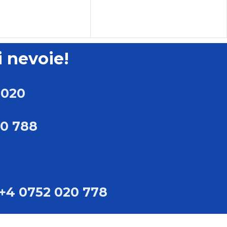
i nevoie!
 020
20 788
+4 0752 020 778