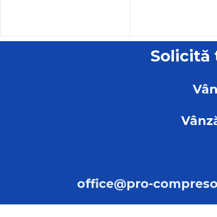
Solicită
Vân
Vânză
office@pro-compreso