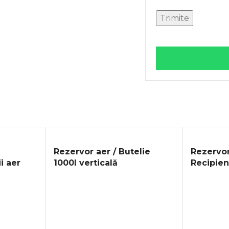
Rezervor aer / Butelie
Rezervor 
i aer
1000l verticală
Recipien
PROMOȚIE