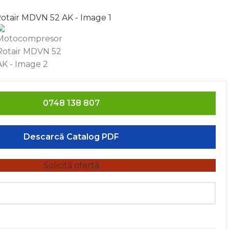
rge
0748 138 807
Descarcă Catalog PDF
Solicită ofertă