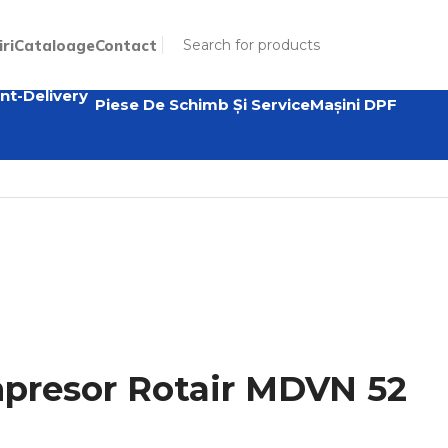
iri
Cataloage
Contact
Piese De Schimb Și Service
Mașini DPF
resor Rotair MDVN 52