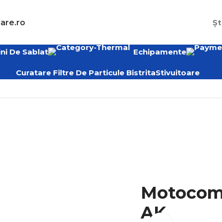
are.ro
Șt
ni De Sablat
Echipamente
Curatare Filtre De Particule Bistrita
Stivuitoare
Rotair MDVN 52 AK
Motocomp
AK