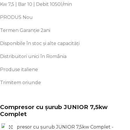
Kw 7,5 |
Bar
10 | Debit 1050l/min
PRODUS Nou
Termen
Garanție
2ani
Disponibile
în
stoc
și
alte
capacități
Distribuitori unici
în
R
omânia
Produse italiene
Trimitem oriunde
Compresor cu șurub JUNIOR 7,5kw
Complet
Click to enlarge