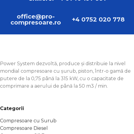
office@pro-
+4 0752 020 778
compresoare.ro
Power System dezvoltă, produce și distribuie la nivel
mondial compresoare cu șurub, piston, într-o gamă de
putere de la 0,75 până la 315 kW, cu o capacitate de
comprimare a aerului de până la 50 m3 / min.
Categorii
Compresoare cu Surub
Compresoare Diesel