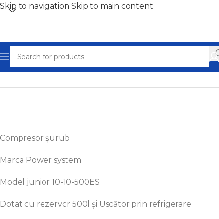
Skip to navigation
Skip to main content
Home
/
Compresoare aer ieftine - Ocazii
Compresor
șurub
Marca
Power system
Model junior 10-10-500ES
Dotat cu rezervor 500l
și
Uscător
prin refrigerare