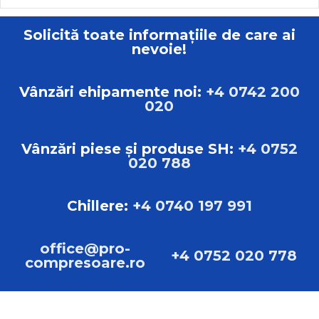
Solicită toate informațiile de care ai
nevoie!
Vânzări ehipamente noi:
+4 0742 200
020
Vânzări piese și produse SH:
+4 0752
020 788
Chillere:
+4 0740 197 991
office@pro-
+4 0752 020 778
compresoare.ro