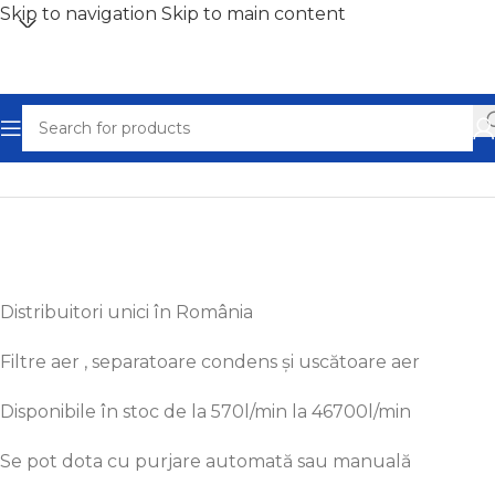
Skip to navigation
Skip to main content
Home
/
Compresoare aer ieftine - Ocazii
Distribuitori unici în România
Filtre aer , separatoare condens și uscătoare aer
Disponibile în
stoc
de
la
570l/min
la
46700l/min
Se pot
dota
cu purjare automată
sau
manuală