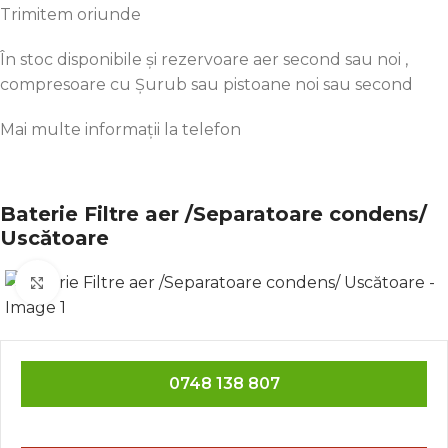
Trimitem oriunde
În
stoc
disponibile și rezervoare aer second
sau
noi ,
compresoare cu Șurub
sau
pistoane noi
sau
second
Mai
multe
informații
la
telefon
Baterie Filtre aer /Separatoare condens/
Uscătoare
Click to enlarge
0748 138 807