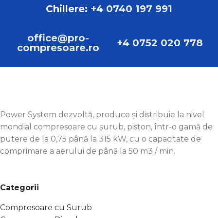
Chillere:
+4 0740 197 991
office@pro-
+4 0752 020 778
compresoare.ro
Power System dezvoltă, produce și distribuie la nivel
mondial compresoare cu șurub, piston, într-o gamă de
putere de la 0,75 până la 315 kW, cu o capacitate de
comprimare a aerului de până la 50 m3 / min.
Categorii
Compresoare cu Surub