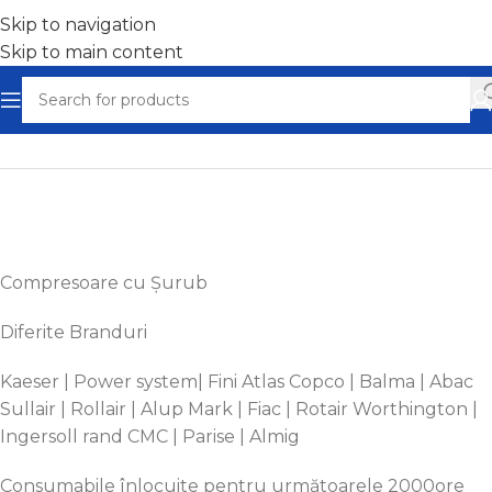
Skip to navigation
Skip to main content
Home
/
Compresoare aer ieftine - Ocazii
Compresoare cu
Șurub
Diferite Branduri
Kaeser | Power system| Fini Atlas Copco | Balma | Abac
Sullair | Rollair | Alup Mark | Fiac | Rotair Worthington |
Ingersoll
rand
CMC | Parise | Almig
Consumabile
înlocuite
pentru
următoarele
2000ore