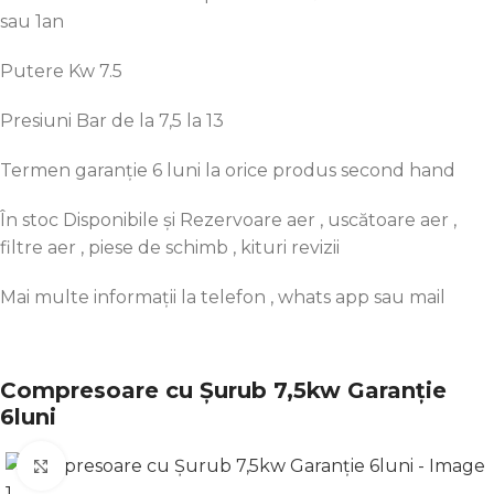
sau
1an
Putere Kw 7.5
Presiuni
Bar
de
la
7,5
la
13
Termen
garanție
6 luni
la
orice produs second hand
În
stoc
Disponibile
și
Rezervoare aer ,
uscătoare
aer ,
filtre aer , piese de
schimb
, kituri revizii
Mai
multe
informații
la
telefon , whats app
sau
mail
Compresoare cu Șurub 7,5kw Garanție
6luni
Click to enlarge