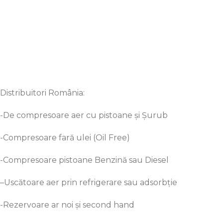
Distribuitori România:
-De compresoare aer cu pistoane
și
Șurub
-Compresoare
fară
ulei (Oil Free)
-Compresoare pistoane
Benzină
sau
Diesel
–
Uscătoare
aer prin refrigerare
sau
adsorbție
-Rezervoare ar noi
și
second hand