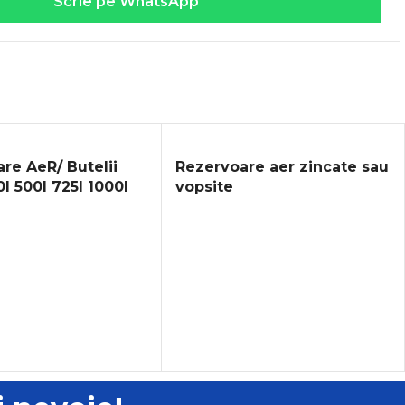
Scrie pe WhatsApp
re AeR/ Butelii
Rezervoare aer zincate sau
0l 500l 725l 1000l
vopsite
00l 3000l