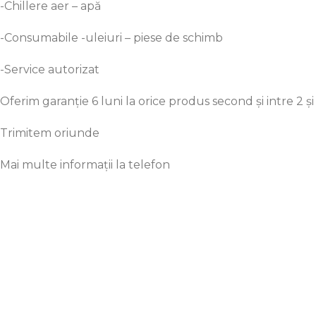
-Chillere aer –
apă
-Consumabile -uleiuri – piese de
schimb
-Service autorizat
Oferim
garanție
6 luni
la
orice produs second
și
intre
2
și
Trimitem oriunde
Mai
multe
informații
la
telefon