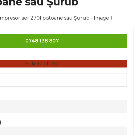
toane sau Șurub
rge
0748 138 807
Solicită ofertă
l