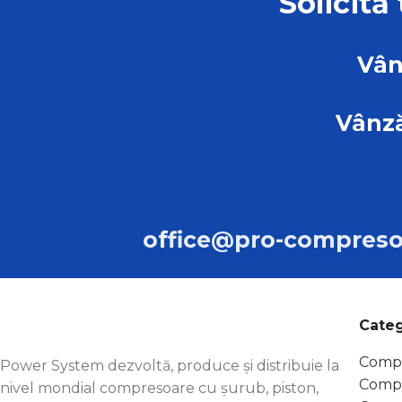
Solicită
Vân
Vânză
office@pro-compreso
Categ
Compr
Power System dezvoltă, produce și distribuie la
Compr
nivel mondial compresoare cu șurub, piston,