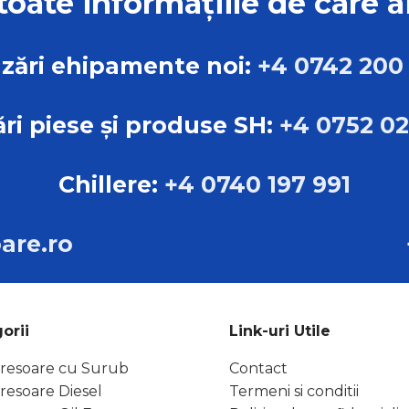
 toate informațiile de care a
zări ehipamente noi:
+4 0742 200
ri piese și produse SH:
+4 0752 0
Chillere:
+4 0740 197 991
are.ro
orii
Link-uri Utile
esoare cu Surub
Contact
esoare Diesel
Termeni si conditii