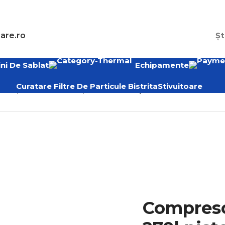
are.ro
Șt
ni De Sablat
Echipamente
Curatare Filtre De Particule Bistrita
Stivuitoare
ompresor aer 270l pistoane sau Șurub
Compreso