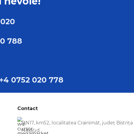
i nevoie!
 020
20 788
+4 0752 020 778
Contact
DN17, km52, localitatea Crainimăt, județ Bistrița
Năsăud