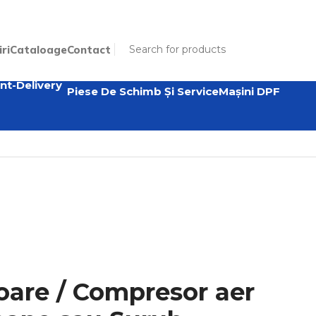
iri
Cataloage
Contact
Piese De Schimb Și Service
Mașini DPF
are / Compresor aer