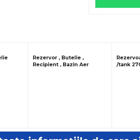
lie
Rezervor , Butelie ,
Rezervoa
Recipient , Bazin Aer
/tank 27
PROMOȚIE !!!
1500l 20