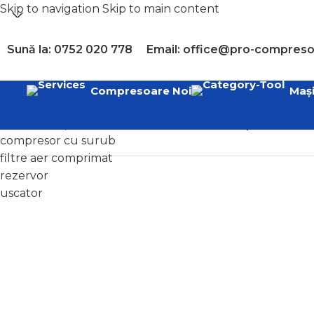
Skip to navigation
Skip to main content
Sună la: 0752 020 778
Email: office@pro-compreso
Select category
Compresoare Noi
Mași
Popular requests
compresor diesel
Home
/
Compresoare aer ieftine - Ocazii
/
Compresoare / C
compresor cu surub
filtre aer comprimat
rezervor
uscator