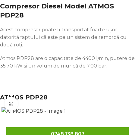
Compresor Diesel Model ATMOS
PDP28
Acest compresor poate fi transportat foarte
ușor
datorită
faptului
că
este pe un sistem de
remorcă
cu
două
roți
.
Atmos PDP28 are o capacitate de 4400 l/min, putere de
35.70 kW
și
un volum de
muncă
de 7.00
bar
.
ATMOS PDP28
Click to enlarge
0748 138 807