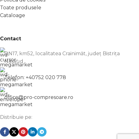
Toate produsele
Cataloage
Contact
DN17, km52, localitatea Crainimăt, județ Bistrița
Năsăud
Telefon: +40752 020 778
office@pro-compresoare.ro
Distribuie pe: