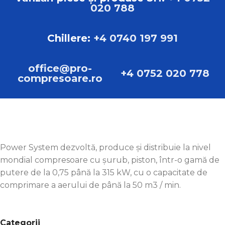
020 788
TIP
Compresor cu piston
Chillere:
+4 0740 197 991
MARCA
Power Systems
office@pro-
+4 0752 020 778
compresoare.ro
Power System dezvoltă, produce și distribuie la nivel
mondial compresoare cu șurub, piston, într-o gamă de
putere de la 0,75 până la 315 kW, cu o capacitate de
comprimare a aerului de până la 50 m3 / min.
Categorii