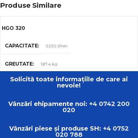
Produse Similare
HGO 320
CAPACITATE
5330 l/min
GREUTATE
187.4 kg
Solicită toate informațiile de care ai
TIP
Uscatoare cu uscator
nevoie!
MARCA
ATS
Vânzări ehipamente noi:
+4 0742 200
020
Vânzări piese și produse SH:
+4 0752
020 788