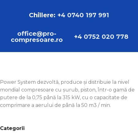
Chillere:
+4 0740 197 991
office@pro-
+4 0752 020 778
compresoare.ro
Power System dezvoltă, produce și distribuie la nivel
mondial compresoare cu șurub, piston, într-o gamă de
putere de la 0,75 până la 315 kW, cu o capacitate de
comprimare a aerului de până la 50 m3 / min.
Categorii