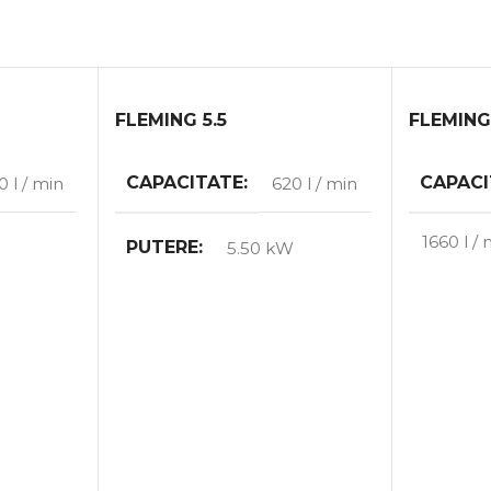
FLEMING 5.5
FLEMING
CAPACITATE
CAPACI
0 l / min
620 l / min
1660 l /
PUTERE
W
5.50 kW
PUTER
E
MAX. VOLUMUL DE
MUNCĂ
MAX. V
MUNCĂ
8.00 bar
8.00 ba
GREUTATE
kg
212 kg