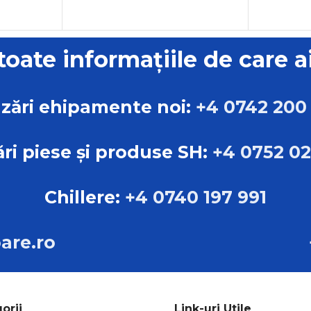
GREUT
DIMENSIUNI
 toate informațiile de care a
DIMENS
cm
L:90.00cm B:65.00cm
H:85.00cm
L:107.0
zări ehipamente noi:
+4 0742 200
H:112.0
TIP
 Scroll
Compresoare Scroll
TIP
C
ri piese și produse SH:
+4 0752 0
MARCA
ystem
Power System
MARCA
Chillere:
+4 0740 197 991
are.ro
orii
Link-uri Utile