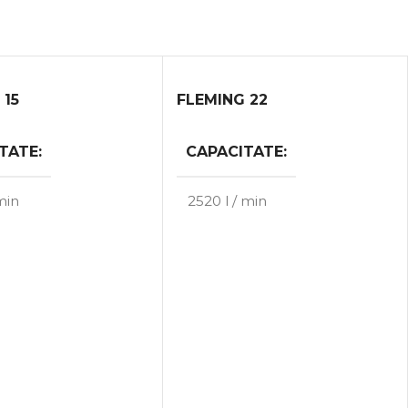
 15
FLEMING 22
TATE
CAPACITATE
 min
2520 l / min
E
PUTERE
15 kW
22 kW
OLUMUL DE
MAX. VOLUMUL DE
MUNCĂ
r
8.00 bar