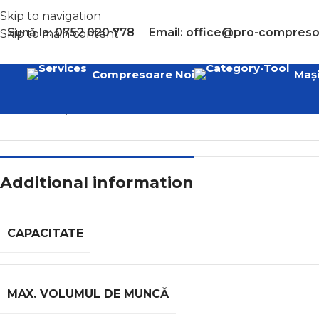
Skip to navigation
Sună la: 0752 020 778
Email: office@pro-compreso
Skip to main content
Compresoare Noi
Mași
Home
/
Compresoare scroll
/
FLEMING 2.2-08-270 DF
Additional information
CAPACITATE
MAX. VOLUMUL DE MUNCĂ