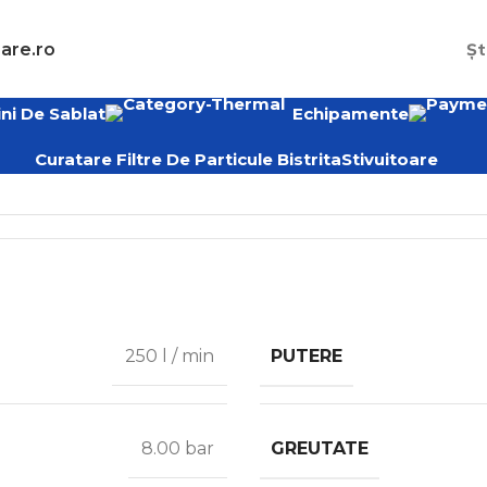
are.ro
Șt
ni De Sablat
Echipamente
Curatare Filtre De Particule Bistrita
Stivuitoare
PUTERE
250 l / min
GREUTATE
8.00 bar