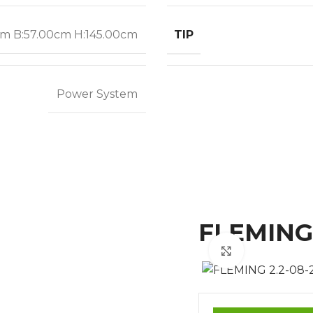
TIP
cm B:57.00cm H:145.00cm
Power System
FLEMING 
Click to enla