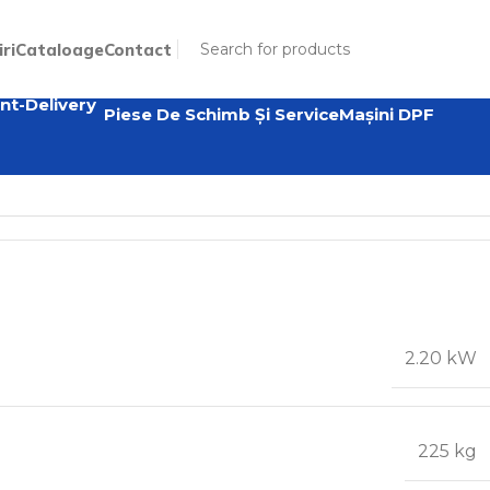
iri
Cataloage
Contact
Piese De Schimb Și Service
Mașini DPF
2.20 kW
225 kg