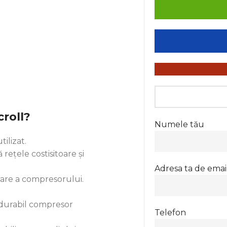
croll?
Numele tău
ilizat.
 rețele costisitoare și
Adresa ta de emai
nare a compresorului.
i durabil compresor
Telefon