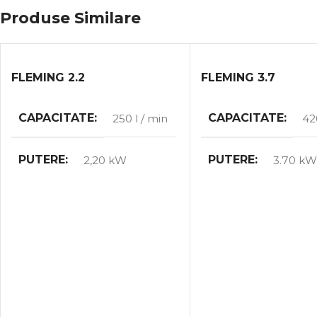
Produse Similare
FLEMING 2.2
FLEMING 3.7
CAPACITATE
CAPACITATE
250 l / min
42
PUTERE
PUTERE
2,20 kW
3.70 k
MAX. VOLUMUL DE
MAX. VOLUMUL D
MUNCĂ
MUNCĂ
8.00 bar
8.00 bar
GREUTATE
GREUTATE
125 kg
147 