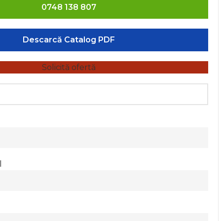
0748 138 807
Descarcă Catalog PDF
Solicită ofertă
l