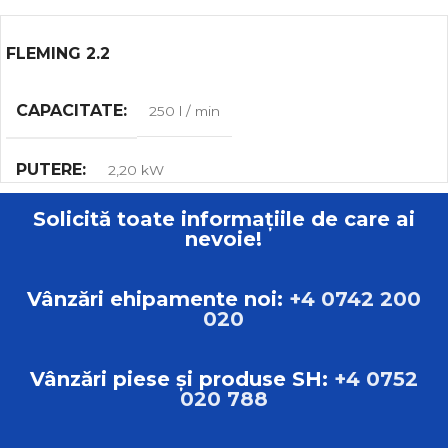
FLEMING 2.2
CAPACITATE
250 l / min
PUTERE
2,20 kW
Solicită toate informațiile de care ai
MAX. VOLUMUL DE MUNCĂ
8.00 bar
nevoie!
GREUTATE
125 kg
Vânzări ehipamente noi:
+4 0742 200
020
DIMENSIUNI
L:80.00cm B:57.00cm H:85.00cm
Vânzări piese și produse SH:
+4 0752
020 788
TIP
Compresoare Scroll