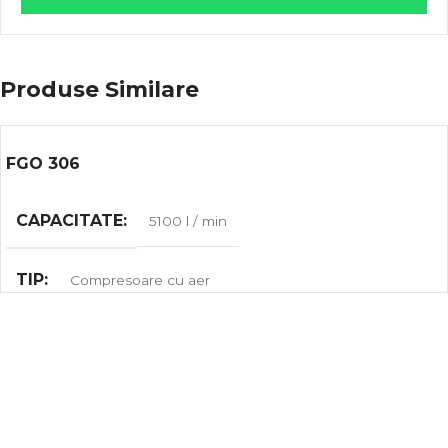
Produse Similare
FGO 306
CAPACITATE
5100 l / min
TIP
Compresoare cu aer
MARCA
ATS