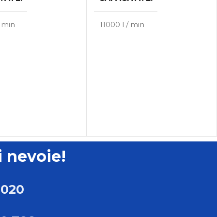
/ min
11000 l / min
TIP
re cu aer
Uscatoare cu aer
mat
comprimat
MARCA
ATS
ATS
i nevoie!
 020