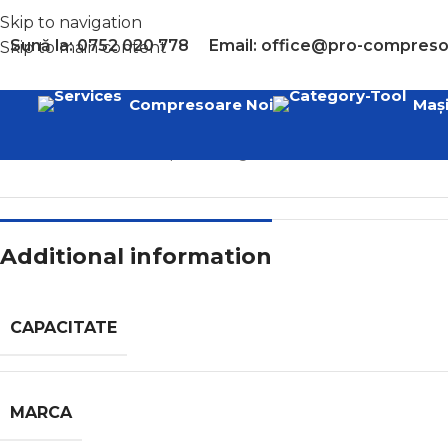
Skip to navigation
Sună la: 0752 020 778
Email: office@pro-compreso
Skip to main content
Compresoare Noi
Mași
Home
/
Uscătoare aer prin refrigerare
/
DGO 780
Additional information
CAPACITATE
MARCA