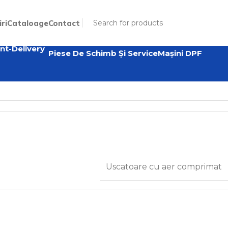
iri
Cataloage
Contact
Piese De Schimb Și Service
Mașini DPF
Uscatoare cu aer comprimat