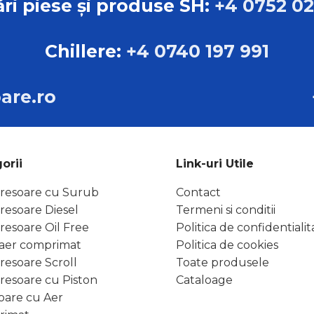
ri piese și produse SH:
+4 0752 0
Chillere:
+4 0740 197 991
are.ro
orii
Link-uri Utile
esoare cu Surub
Contact
esoare Diesel
Termeni si conditii
esoare Oil Free
Politica de confidentialit
e aer comprimat
Politica de cookies
esoare Scroll
Toate produsele
esoare cu Piston
Cataloage
oare cu Aer