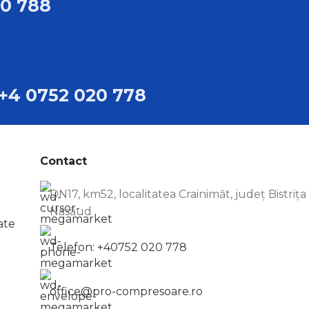
20 788
+4 0752 020 778
Contact
DN17, km52, localitatea Crainimăt, județ Bistrița
Năsăud
ate
Telefon: +40752 020 778
office@pro-compresoare.ro