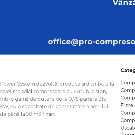
Vânză
office@pro-compreso
Categ
Compr
Power System dezvoltă, produce și distribuie la
Compr
nivel mondial compresoare cu șurub, piston,
Compr
într-o gamă de putere de la 0,75 până la 315
Filtr
kW, cu o capacitate de comprimare a aerului
Compr
de până la 50 m3 / min.
Compr
Uscat