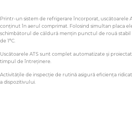
Printr-un sistem de refrigerare încorporat, uscătoarele
conținut în aerul comprimat. Folosind simultan placa ele
schimbătorul de căldură mențin punctul de rouă stabil 
de 1°C.
Uscătoarele ATS sunt complet automatizate și proiecta
timpul de întreținere.
Activitățile de inspecție de rutină asigură eficiența ridicată
a dispozitivului.