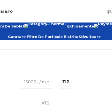
are.ro
Șt
ni De Sablat
Echipamente
Curatare Filtre De Particule Bistrita
Stivuitoare
TIP
13000 l / min
ATS