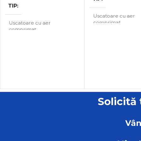
TIP
Uscatoare cu aer
comprimat
Uscatoare cu aer
comprimat
MARCA
ATS
MARCA
ATS
Solicită
Vân