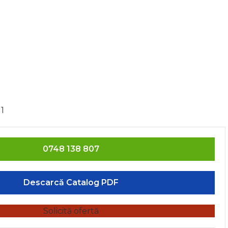
rge
0748 138 807
Descarcă Catalog PDF
Solicită ofertă