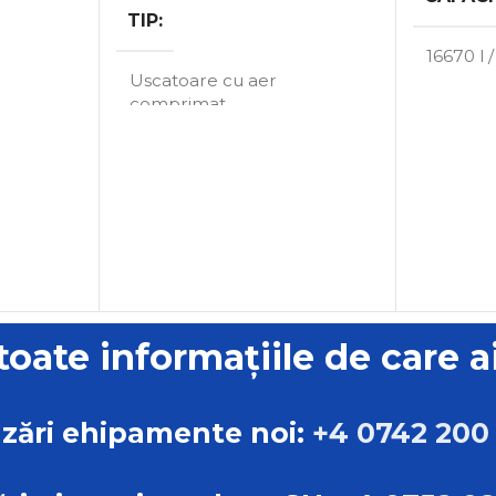
TIP
16670 l 
Uscatoare cu aer
comprimat
TIP
MARCA
ATS
Uscatoa
compri
MARCA
 toate informațiile de care a
zări ehipamente noi:
+4 0742 200