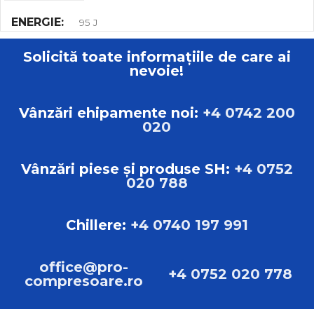
ENERGIE
95 J
Solicită toate informațiile de care ai
FRECVENȚA
22 Hz
nevoie!
PRESIUNE AER
4 – 7 bar
Vânzări ehipamente noi:
+4 0742 200
020
CONSUM DE AER
1,8 m3min-1
Vânzări piese și produse SH:
+4 0752
020 788
VALOAREA EFECTIVĂ A ACCELERAȚIEI
PONDERATE
Chillere:
+4 0740 197 991
5,3 m.s-2
office@pro-
+4 0752 020 778
compresoare.ro
NIVELUL DE PUTERE SONOR MĂSURAT
105,6 dB