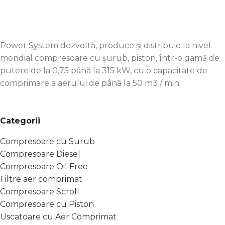
NIVELUL DE PUTERE SONOR GARANTAT
107 dB
LUNGIME X LĂȚIME
735 x 441 mm
Power System dezvoltă, produce și distribuie la nivel
mondial compresoare cu șurub, piston, într-o gamă de
FURTUN DE ALIMENTARE CU AER
Js 16
putere de la 0,75 până la 315 kW, cu o capacitate de
comprimare a aerului de până la 50 m3 / min.
FIR DE CONECTARE
G 3/4” cuplare rapidă
Categorii
DIMENSIUNEA TIJEI
#32×160
Compresoare cu Surub
Compresoare Diesel
Compresoare Oil Free
Filtre aer comprimat
Compresoare Scroll
Compresoare cu Piston
Uscatoare cu Aer Comprimat