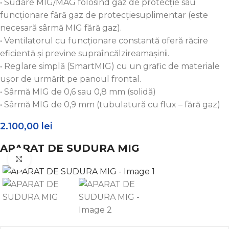
•
Sudare MIG/MAG folosind gaz de protecție sau
funcționare fără gaz de protecțiesuplimentar (este
necesară sârmă MIG fără gaz).
•
Ventilatorul cu funcționare constantă oferă răcire
eficientă și previne supraîncălzireamașinii.
•
Reglare simplă (SmartMIG) cu un grafic de materiale
ușor de urmărit pe panoul frontal.
•
Sârmă MIG de 0,6 sau 0,8 mm (solidă)
•
Sârmă MIG de 0,9 mm (tubulatură cu flux – fără gaz)
2.100,00
lei
APARAT DE SUDURA MIG
Click to enlarge